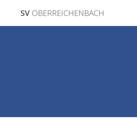
Skip
to
SV
OBERREICHENBACH
content