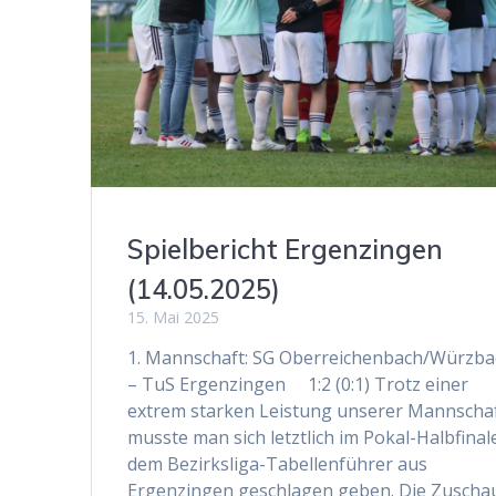
Spielbericht Ergenzingen
(14.05.2025)
15. Mai 2025
1. Mannschaft: SG Oberreichenbach/Würzba
– TuS Ergenzingen 1:2 (0:1) Trotz einer
extrem starken Leistung unserer Mannscha
musste man sich letztlich im Pokal-Halbfinal
dem Bezirksliga-Tabellenführer aus
Ergenzingen geschlagen geben. Die Zuscha