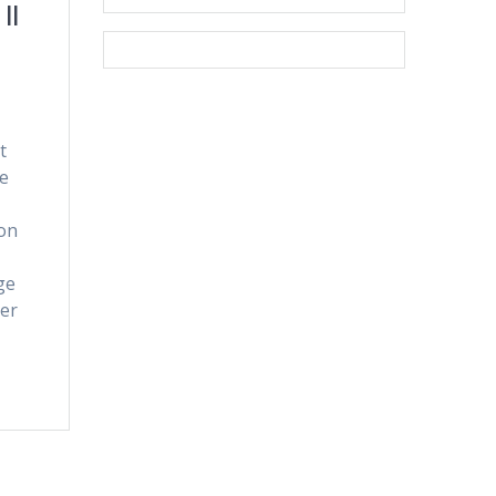
II
t
ie
on
ge
er